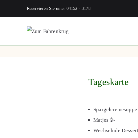
Zum
Reservieren Sie unter 04152 - 3178
Inhalt
springen
Zum Fahr
Tageskarte
Spargelcremesuppe
Matjes 🥳
Wechselnde Desser